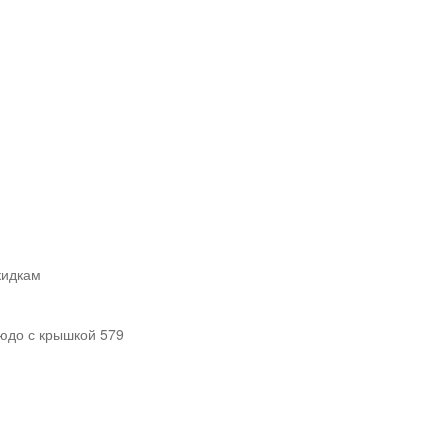
кидкам
юдо с крышкой 579